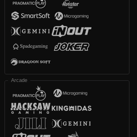
Arcade