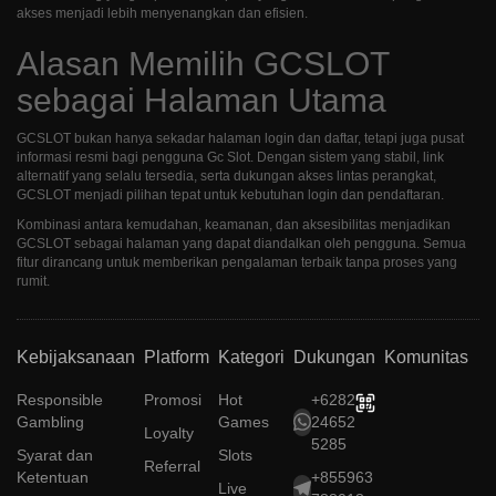
akses menjadi lebih menyenangkan dan efisien.
Alasan Memilih GCSLOT
sebagai Halaman Utama
GCSLOT bukan hanya sekadar halaman login dan daftar, tetapi juga pusat
informasi resmi bagi pengguna Gc Slot. Dengan sistem yang stabil, link
alternatif yang selalu tersedia, serta dukungan akses lintas perangkat,
GCSLOT menjadi pilihan tepat untuk kebutuhan login dan pendaftaran.
Kombinasi antara kemudahan, keamanan, dan aksesibilitas menjadikan
GCSLOT sebagai halaman yang dapat diandalkan oleh pengguna. Semua
fitur dirancang untuk memberikan pengalaman terbaik tanpa proses yang
rumit.
Kebijaksanaan
Platform
Kategori
Dukungan
Komunitas
Responsible
Promosi
Hot
+6282
Gambling
Games
24652
Loyalty
5285
Syarat dan
Slots
Referral
Ketentuan
+855963
Live