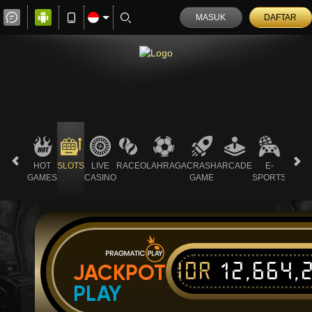
MASUK
DAFTAR
HOT
SLOTS
LIVE
RACE
OLAHRAGA
CRASH
ARCADE
E-
SABU
GAMES
CASINO
GAME
SPORTS
AYA
IDR
12,664,
JACKPOT
PLAY