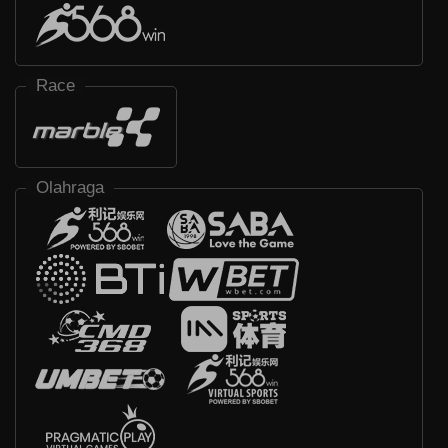
Race
Olahraga