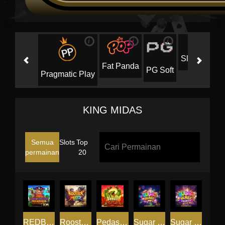
i
i
i
i
Slot88 x PP
Fat Panda
PG Soft
Pragmatic Play
KING MIDAS
Semua
Slots
Top
permainan
20
REDBEARD TREASURE
Rooster Blitz
Pedas Gila
Sugar Blast
Sugar Blast Frenzy