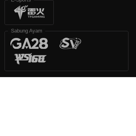
Sabung Ayam