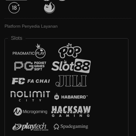
Platform Penyedia Layanan
Slots