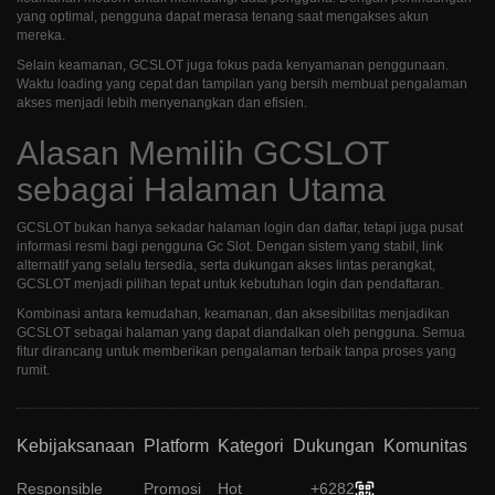
yang optimal, pengguna dapat merasa tenang saat mengakses akun
mereka.
Selain keamanan, GCSLOT juga fokus pada kenyamanan penggunaan.
Waktu loading yang cepat dan tampilan yang bersih membuat pengalaman
akses menjadi lebih menyenangkan dan efisien.
Alasan Memilih GCSLOT
sebagai Halaman Utama
GCSLOT bukan hanya sekadar halaman login dan daftar, tetapi juga pusat
informasi resmi bagi pengguna Gc Slot. Dengan sistem yang stabil, link
alternatif yang selalu tersedia, serta dukungan akses lintas perangkat,
GCSLOT menjadi pilihan tepat untuk kebutuhan login dan pendaftaran.
Kombinasi antara kemudahan, keamanan, dan aksesibilitas menjadikan
GCSLOT sebagai halaman yang dapat diandalkan oleh pengguna. Semua
fitur dirancang untuk memberikan pengalaman terbaik tanpa proses yang
rumit.
Kebijaksanaan
Platform
Kategori
Dukungan
Komunitas
Responsible
Promosi
Hot
+6282