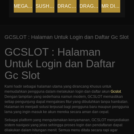
MEGA FORTUNE OX
SUSHI RUSH
DRACULA’S CASTLE BANQUET
DRAGON FORTUNE
MR DIAMOND DELUXE
GCSLOT : Halaman Untuk Login dan Daftar Gc Slot
GCSLOT : Halaman
Untuk Login dan Daftar
Gc Slot
Kami hadir sebagai halaman utama yang dirancang khusus untuk
memudahkan pengguna dalam melakukan login dan daftar akun
Gcslot
.
Dengan tampilan yang sederhana namun modern, GCSLOT memastikan
setiap pengunjung dapat mengakses fitur yang dibutuhkan tanpa hambatan.
Halaman ini menjadi solusi terpusat bagi pengguna baru maupun pengguna
lama yang ingin masuk ke akun mereka secara aman dan cepat.
Sebagai platform yang mengutamakan kenyamanan, GCSLOT menyediakan
sistem navigasi yang jelas sehingga proses login dan pendaftaran dapat
dilakukan dalam hitungan menit. Semua menu ditata secara rapi agar