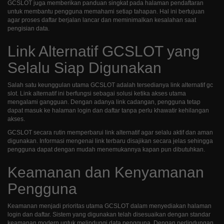
GCSLOT juga memberikan panduan singkat pada halaman pendaftaran
untuk membantu pengguna memahami setiap tahapan. Hal ini bertujuan
agar proses daftar berjalan lancar dan meminimalkan kesalahan saat
pengisian data.
Link Alternatif GCSLOT yang
Selalu Siap Digunakan
Salah satu keunggulan utama GCSLOT adalah tersedianya link alternatif gc
slot. Link alternatif ini berfungsi sebagai solusi ketika akses utama
mengalami gangguan. Dengan adanya link cadangan, pengguna tetap
dapat masuk ke halaman login dan daftar tanpa perlu khawatir kehilangan
akses.
GCSLOT secara rutin memperbarui link alternatif agar selalu aktif dan aman
digunakan. Informasi mengenai link terbaru disajikan secara jelas sehingga
pengguna dapat dengan mudah menemukannya kapan pun dibutuhkan.
Keamanan dan Kenyamanan
Pengguna
Keamanan menjadi prioritas utama GCSLOT dalam menyediakan halaman
login dan daftar. Sistem yang digunakan telah disesuaikan dengan standar
keamanan modern untuk melindungi data pengguna. Dengan perlindungan