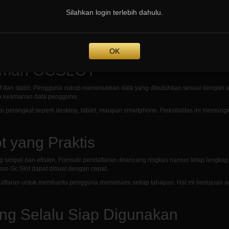
uk memudahkan pengguna dalam melakukan login dan daftar akun
Gcslot
. Dengan
Silahkan login terlebih dahulu.
utuhkan tanpa hambatan. Halaman ini menjadi solusi terpusat bagi pengguna ba
diakan sistem navigasi yang jelas sehingga proses login dan pendaftaran dapa
guna.
OK
laman GCSLOT
an stabil. Pengguna cukup memasukkan data yang dibutuhkan sesuai dengan akun 
ga keamanan data pengguna.
i perangkat seperti desktop, tablet, maupun smartphone. Fleksibilitas ini memun
t yang Praktis
impel dan efisien. Formulir pendaftaran dirancang ringkas namun tetap lengkap,
un Gc Slot dapat dibuat dengan cepat.
aran untuk membantu pengguna memahami setiap tahapan. Hal ini bertujuan aga
ang Selalu Siap Digunakan