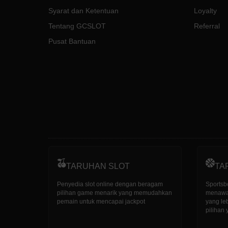
Syarat dan Ketentuan
Loyalty
Tentang GCSLOT
Referral
Pusat Bantuan
TARUHAN SLOT
TA
Penyedia slot online dengan beragam
Sportsb
pilihan game menarik yang memudahkan
menawar
pemain untuk mencapai jackpot
yang le
pilihan