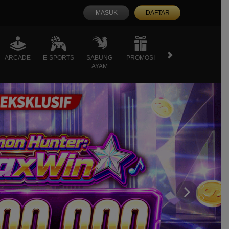
MASUK
DAFTAR
ARCADE
E-SPORTS
SABUNG
PROMOSI
AYAM