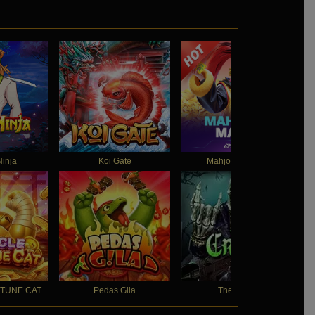
Ninja
Koi Gate
Mahjong Magic
Gat
TUNE CAT
Pedas Gila
The Crypt