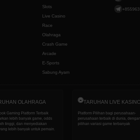
Slots
+855963
Live Casino
Race
Olahraga
Crash Game
Arcade
E-Sports
Sabung Ayam
RUHAN OLAHRAGA
TARUHAN LIVE KASIN
ook Gaming Platform Terbaik
Platform Pilihan bagi perusahaan-
kan lebih banyak game, odds
perusahaan terbaik di dunia, denga
bih tinggi, dan menyediakan
pilihan variasi game terbanyak
 yang lebih banyak untuk pemain.